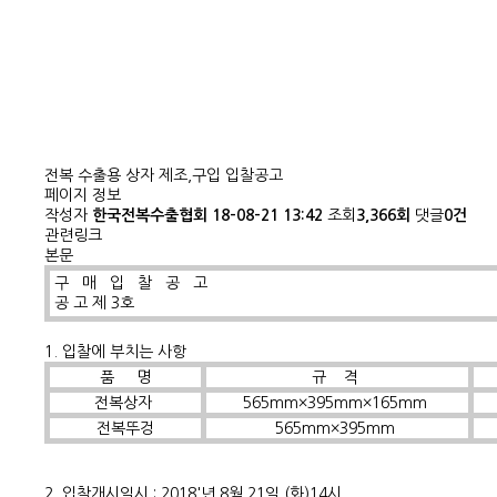
전복 수출용 상자 제조,구입 입찰공고
페이지 정보
작성자
한국전복수출협회
18-08-21 13:42
조회
3,366회
댓글
0건
관련링크
본문
구 매 입 찰 공 고
공 고 제 3호
1. 입찰에 부치는 사항
품 명
규 격
전복상자
565mm×395mm×165mm
전복뚜겅
565mm×395mm
2. 입찰개시일시 : 2018'년 8월 21일 (화)14시