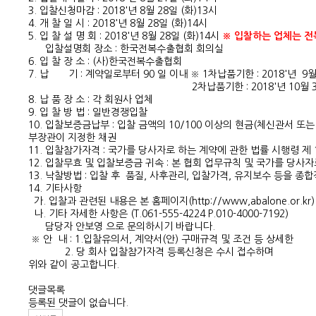
3. 입찰신청마감 : 2018'년 8월 28일 (화)13시
4. 개 찰 일 시 : 2018'년 8월 28일 (화)14시
5. 입 찰 설 명 회 : 2018'년 8월 28일 (화)14시
※ 입찰하는 업체는 전
입찰설명회 장소 : 한국전복수출협회 회의실
6. 입 찰 장 소 : (사)한국전복수출협회
7. 납 기 : 계약일로부터 90 일 이내 ※ 1차납품기한 : 2018'년 9월
2차납품기한 : 2018'년 10월 3
8. 납 품 장 소 : 각 회원사 업체
9. 입 찰 방 법 : 일반경쟁입찰
10. 입찰보증금납부 : 입찰 금액의 10/100 이상의 현금(체신관서 
부장관이 지정한 채권
11. 입찰참가자격 : 국가를 당사자로 하는 계약에 관한 법률 시행령 제
12. 입찰무효 및 입찰보증금 귀속 : 본 협회 업무규칙 및 국가를 당사
13. 낙찰방법 : 입찰 후 품질, 사후관리, 입찰가격, 유지보수 등을
14. 기타사항
가. 입찰과 관련된 내용은 본 홈페이지(
http://www,abalone.or.kr
나. 기타 자세한 사항은 (T.061-555-4224 P.010-4000-7192)
담당자 안보영 으로 문의하시기 바랍니다.
※ 안 내 : 1.입찰유의서, 계약서(안) 구매규격 및 조건 
2. 당 회사 입찰참가자격 등록신청은 수시 접수하며 당 
위와 같이 공고합니다.
2018'년
댓글목록
등록된 댓글이 없습니다.