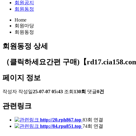
회원공지
회원동정
Home
회원마당
회원동정
회원동정
상세
（클릭하세요간편 구매)【rd17.cia158.
페이지 정보
작성자
작성일
25-07-07 05:43
조회
130회
댓글
0건
관련링크
http://20.rph867.top
83회 연결
http://84.rpu851.top
74회 연결