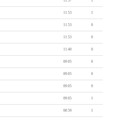
11:57
1
11:53
1
11:53
0
11:53
0
11:40
0
09:05
0
09:05
0
09:05
0
09:05
1
08:59
1