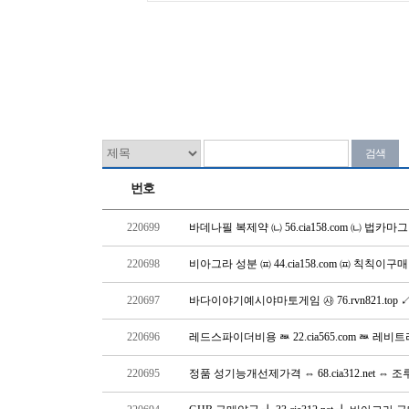
번호
220699
바데나필 복제약 ㈁ 56.cia158.com ㈁ 법
220698
비아그라 성분 ㈌ 44.cia158.com ㈌ 칙칙이구
220697
바다이야기예시야마토게임 ㉴ 76.rvn821.to
220696
레드스파이더비용 ㅫ 22.cia565.com ㅫ 레
220695
정품 성기능개선제가격 ⇔ 68.cia312.net ⇔