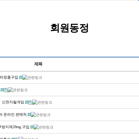
회원동정
제목
카마그라정품구입
매
p ↙ 신천지릴게임
비트라 온라인 판매처
 조루방지제20mg 구입