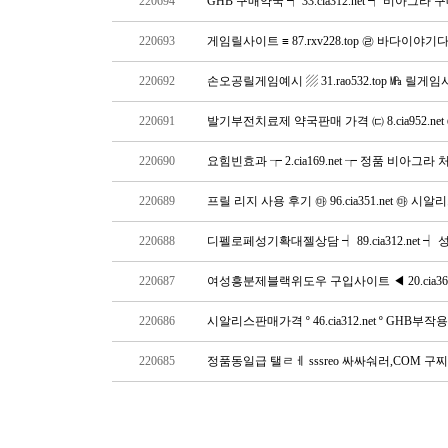
220694
GHB 구매약국 ┩ 33.cia312.net ┩ 비아그라
220693
게임릴사이트 ≡ 87.rxv228.top ㉣ 바다이야
220692
손오공릴게임예시 ▨ 31.rao532.top ㎫ 릴
220691
발기부전치료제 약국판매 가격 ㈂ 8.cia952.ne
220690
요힘빈효과 ┮ 2.cia169.net ┮ 정품 비아그라
220689
프릴 리지 사용 후기 ㉲ 96.cia351.net ㉲ 
220688
디펠로페성기확대젤상담 ┥ 89.cia312.net
220687
여성흥분제블랙위도우 구입사이트 ◀ 20.cia36
220686
시알리스판매가격 º 46.cia312.net º GHB부작
220685
정품동일급 탤ㄹㅔ sssreo 싸싸숴러,COM 