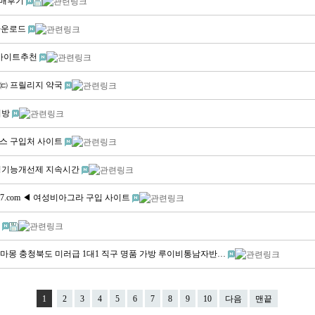
 구매후기
기다운로드
게임사이트추천
t ㈂ 프릴리지 약국
 처방
시알리스 구입처 사이트
 ┥ 성기능개선제 지속시간
7.com ◀ 여성비아그라 구입 사이트
용
구찌마몽 충청북도 미러급 1대1 직구 명품 가방 루이비통남자반…
1
2
3
4
5
6
7
8
9
10
다음
맨끝